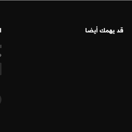
قد يهمك أيضا
ا
ا
و