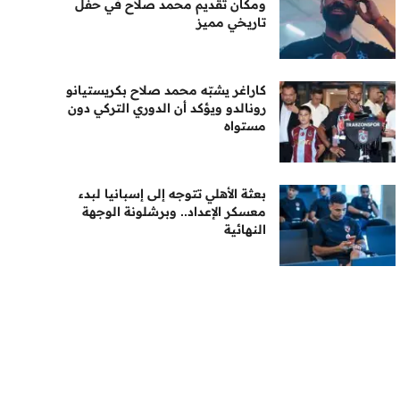
ومكان تقديم محمد صلاح في حفل
تاريخي مميز
كاراغر يشبّه محمد صلاح بكريستيانو
رونالدو ويؤكد أن الدوري التركي دون
مستواه
بعثة الأهلي تتوجه إلى إسبانيا لبدء
معسكر الإعداد.. وبرشلونة الوجهة
النهائية