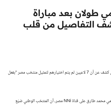
 طولان بعد مباراة
شف التفاصيل من قلب
أوضح الناقد الرياضي محمود فؤاد أن المدير الفني حلمي طولان كشف عن أن 7 لاعبين لم يتم اختيارهم لتمثيل منتخب مصر “بفعل
وأضاف فؤاد أثناء ظهوره في برنامج الماتش الذي يقدمه الإعلامي محمد طارق على قناة NNi مصر، أن المنتخب الوطني ضيّع