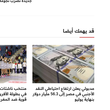
جديدة تضرب نجومه
قد يهمك أيضا
مدبولي يعلن ارتفاع احتياطي النقد
منتخب ناشئات ا
الأجنبي في مصر إلى 56.3 مليار دولار
في بطولة الأفر
بنهاية يوليو
قوية ضد المغر