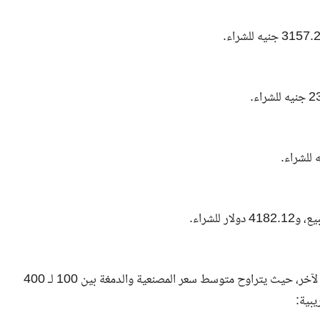
تختلف أسعار الذهب في مصر حسب المصنعية من محل صاغة لآخر، حيث يتراوح متوسط سعر المصنعية والدمغة بين 100 لـ 400
يبية: