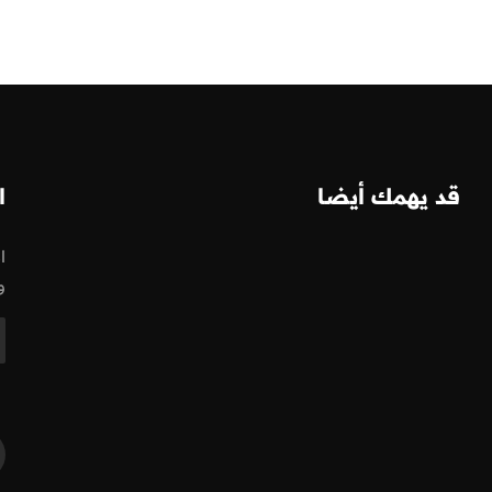
قد يهمك أيضا
ا
ا
و