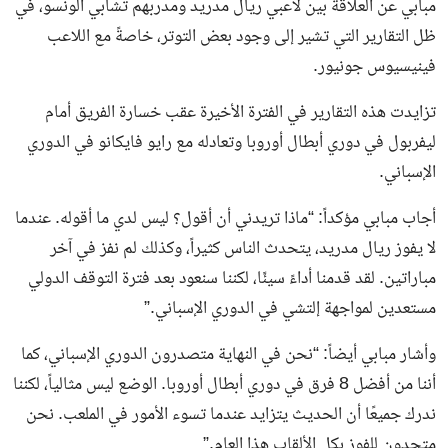
مبابي عن العلاقة بين لاعبي ريال مدريد ومدربهم تشابي ألونسو، في
ظل التقارير التي تشير إلى وجود بعض التوتر، خاصةً مع اللاعب
فينيسيوس جونيور.
تزايدت هذه التقارير في الفترة الأخيرة عقب خسارة الفريق أمام
ليفربول في دوري أبطال أوروبا وتعادله مع رايو فايكانو في الدوري
الإسباني.
أجاب مبابي مؤكداً: “ماذا تريدني أن أقول؟ ليس لدي ما أقوله. عندما
لا يفوز ريال مدريد، يتحدث الناس كثيراً، وكذلك لم نفز في آخر
مباراتين. لقد قدمنا أداءً سيئًا، لكننا سنعود بعد فترة التوقف الدولي
مستعدين لمواجهة إلتشي في الدوري الإسباني.”
وأشار مبابي أيضاً: “نحن في النهاية متصدرون الدوري الإسباني، كما
أننا من أفضل 8 فرق في دوري أبطال أوروبا. الوضع ليس مثالياً، لكننا
ندرك جميعًا أن الحديث يتزايد عندما تسوء الأمور في الملعب. نحن
متحدون للفوز بكل الألقاب هذا العام.”