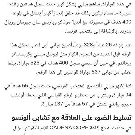
في هذه المباراة، ساهم مبابي بشكل كبير حيث سجل هدفين وقدم
تمريرة حاسمة، ليكون بذلك قد حقق إنجازاً كبيراً يتمثل في بلوغه
400 هدف في مسيرته مع أندية موناكو وباريس سان جيرمان وريال
مدريد، بالإضافة إلى منتخب فرنسا.
عند بلوغه 26 عاماً و328 يوماً، أصبح مبابي أول لاعب يحقق هذا
الرقم قبل العديد من النجوم الكبار مثل ليونيل ميسي وكريستيانو
رونالدو، في حين أن ميسي سجل 400 هدف في 525 مباراة، بينما
تطلب من مبابي 537 مباراة للوصول إلى هذا الرقم.
كما يُظهر مبابي تألقه مع المنتخب الفرنسي، حيث سجل 55 هدفاً في
94 مباراة، ويقترب من تحطيم الرقم القياسي الذي يحمله أوليفييه
جيرو، والذي يتمثل في 57 هدفاً من 137 مباراة.
تسليط الضوء على العلاقة مع تشابي ألونسو
في حديث له مع إذاعة CADENA COPE الإسبانية، تم سؤال