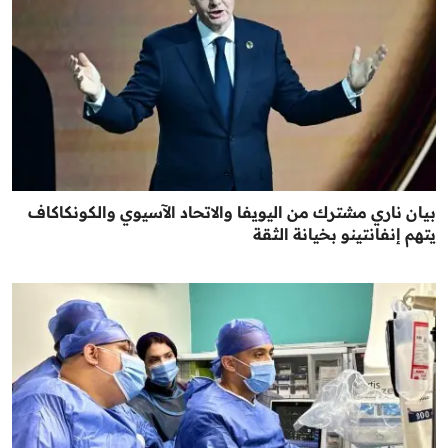
بيان ناري مشترك من اليويفا والاتحاد الآسيوي والكونكاكاف
يتهم إنفانتينو بخيانة الثقة