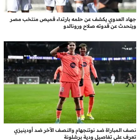
جهاد العدوي يكشف عن حلمه بارتداء قميص منتخب مصر
ويتحدث عن قدوته صلاح ورونالدو
نصف المباراة ضد نوتنجهام والنصف الآخر ضد أودينيزي
تعرف على تفاصيل ودية برشلونة