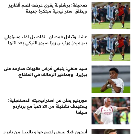
صحيفة: برشلونة يقوي عرضه لضم ألفاريز
ويطلق استراتيجية مبتكرة جديدة
عشاء وتبادل قمصان.. تفاصيل لقاء مسؤولي
بيراميدز ورئيس ريزا سبور التركي بعد انتها...
سيد حنفي: ينبغي فرض عقوبات صارمة على
بيزيرا.. وجماهير الزمالك هي المفتاح.
مورينيو يعلن عن استراتيجيته المستقبلية:
يستهدف تشكيلة من 20 لاعباً مع برناردو
سيلفا
أستون فيلا يسعى لضم جواو بالينيا من بايرن