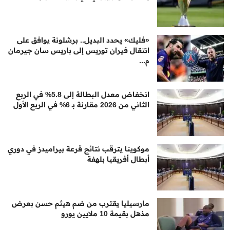
«فليك» يحدد البديل.. برشلونة يوافق على
انتقال فيران توريس إلى باريس سان جيرمان
م...
انخفاض معدل البطالة إلى 5.8% في الربع
الثاني من 2026 مقارنة بـ 6% في الربع الأول
موكوينا يترقب نتائج قرعة بيراميدز في دوري
أبطال أفريقيا بلهفة
مارسيليا يقترب من ضم هيثم حسن بعرض
مذهل بقيمة 10 ملايين يورو