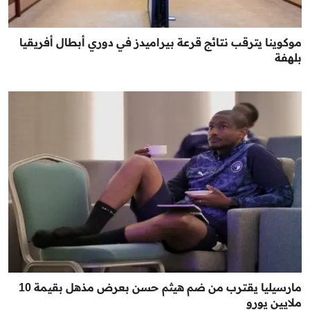
موكوينا يترقب نتائج قرعة بيراميدز في دوري أبطال أفريقيا
بلهفة
مارسيليا يقترب من ضم هيثم حسن بعرض مذهل بقيمة 10
ملايين يورو