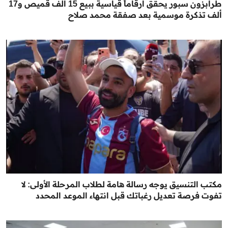
طرابزون سبور يحقق أرقاماً قياسية ببيع 15 ألف قميص و17
ألف تذكرة موسمية بعد صفقة محمد صلاح
مكتب التنسيق يوجه رسالة هامة لطلاب المرحلة الأولى: لا
تفوت فرصة تعديل رغباتك قبل انتهاء الموعد المحدد