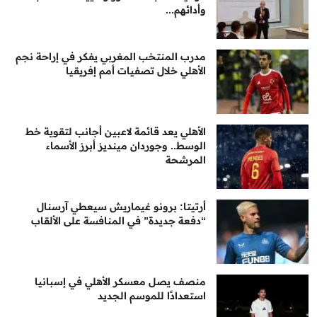
وأدائهم...
مدرب المنتخب المغربي يفكر في إراحة نجم
الأهلي خلال تصفيات أمم إفريقيا
الأهلي يعد قائمة لاعبين أجانب لتقوية خط
الوسط.. وجوردان مينديز أبرز الأسماء
المرشحة
أرتيتا: برونو غيماريش سيعطي آرسنال
“دفعة جديدة” في المنافسة على الألقاب
منصف يصل معسكر الأهلي في إسبانيا
استعدادًا للموسم الجديد