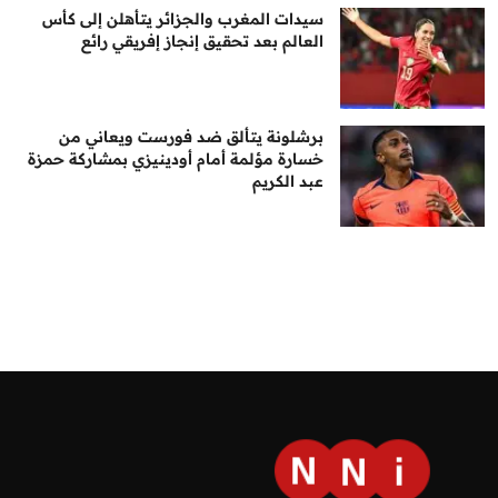
سيدات المغرب والجزائر يتأهلن إلى كأس
العالم بعد تحقيق إنجاز إفريقي رائع
برشلونة يتألق ضد فورست ويعاني من
خسارة مؤلمة أمام أودينيزي بمشاركة حمزة
عبد الكريم