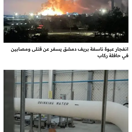
انفجار عبوة ناسفة بريف دمشق يسفر عن قتلى ومصابين
في حافلة ركاب