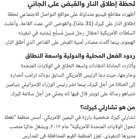
لحظة إطلاق النار والقبض على الجاني
أظهرت مقاطع فيديو متداولة على مواقع التواصل الاجتماعي لحظة
إطلاق النار على كيرك (31 عامًا)، والفوضى التي عمت القاعة. وأعلنت
السلطات الأمريكية اعتقال رجل مُسِنّ مُسلّح يُشتبه في تنفيذه
الهجوم، بينما أكدت مصادر أمنية القبض على القناص الذي أطلق النار.
ردود الفعل المحلية والدولية واسعة النطاق
وأثارت الحادثة انتقادات واسعة النطاق في الولايات المتحدة
وخارجها، حيث دعا الرئيس الأمريكي السابق دونالد ترامب أنصاره
إلى الصلاة من أجل كيرك، بينما نشر رئيس الوزراء الإسرائيلي بنيامين
نتنياهو رسالة على تويتر قال فيها إنه يصلي من أجل سلامة كيرك.
من هو تشارلي كيرك؟
تشارلي كيرك شخصية بارزة في اليمين الأمريكي. أسس منظمة "نقطة
تحول الولايات المتحدة الأمريكية" عام ٢٠١٢، ويشغل حاليًا منصب
مديرها التنفيذي. تعزز المنظمة القيم المحافظة في المدارس