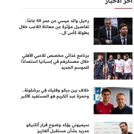
أخر الأخبار
رحيل والد ميسي عن عمر 68 عامًا..
تفاصيل مؤثرة عن معاناة اللاعب خلال
بطولة كأس ال...
برنامج غذائي مخصص للاعبي الأهلي
خلال معسكرهم في إسبانيا استعدادًا
للموسم الجديد
خلاف بين ديكو وفليك في برشلونة..
وحمزة عبد الكريم هو المستفيد الأكبر
سيميوني يؤكد وضوح قرار أتلتيكو
مدريد بشأن مستقبل ألفاريز