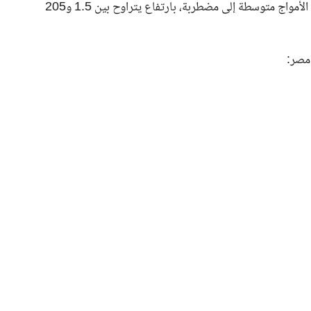
غربية. وفي البحر الأحمر وخليج السويس، من المتوقع أن تكون الأمواج متوسطة إلى مضطربة، بارتفاع يتراوح بين 1.5 و205
 مصر: