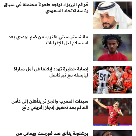
قوائم الرزيزاء تواجه طعوناً محتملة في سباق
رئاسة الاتحاد السعودي
مانشستر سيتي يقترب من ضم بوعدي بعد
استسلام ليل للإغراءات
إصابة خطيرة تهدد إيلانغا في أول مباراة
ليايسله مع نيوكاسل
سيدات المغرب والجزائر يتأهلن إلى كأس
العالم بعد تحقيق إنجاز إفريقي رائع
برشلونة يتألق ضد فورست ويعاني من