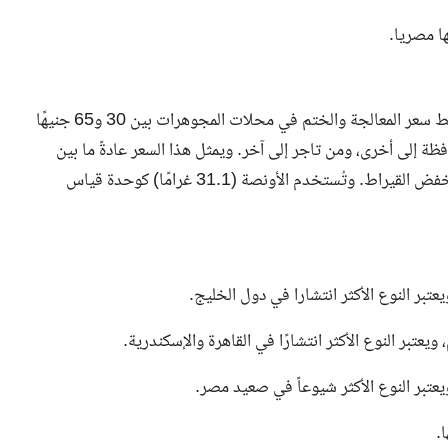
تختلف أسعار الذهب في مصر من صائغ إلى آخر. يتراوح متوسط سعر المعالجة والختم في محلات المجوهرات بين 30 و65 جنيهًا
 إلى أخرى، ومن تاجر إلى آخر. ويمثل هذا السعر عادةً ما بين
7% و10% من سعر غرام الذهب. وكلما زاد محتوى المعدن، انخفض القيراط. وتُستخدم الأونصة (31.1 غرامًا) كوحدة قياس