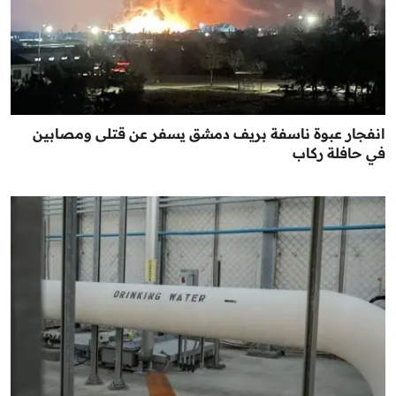
انفجار عبوة ناسفة بريف دمشق يسفر عن قتلى ومصابين
في حافلة ركاب