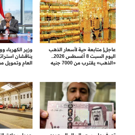
عاجل| متابعة حية لأسعار الذهب
وزير الكهرباء و
اليوم السبت 8 أغسطس 2026..
يناقشان استراتي
«الذهب» يقترب من 7000 جنيه
العام وتمويل مش