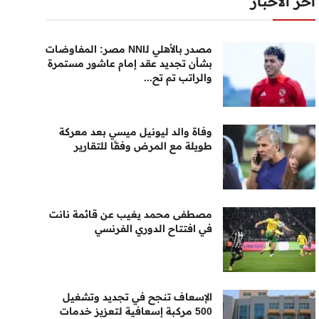
أخر الأخبار
مصدر بالأهلي لـNNI مصر: المفاوضات
بشأن تجديد عقد إمام عاشور مستمرة
والراتب تم تح...
وفاة والد ليونيل ميسي بعد معركة
طويلة مع المرض وفقًا للتقارير
مصطفى محمد يغيب عن قائمة نانت
في افتتاح الدوري الفرنسي
الإسعاف تنجح في تجديد وتشغيل
500 مركبة إسعافية لتعزيز خدمات