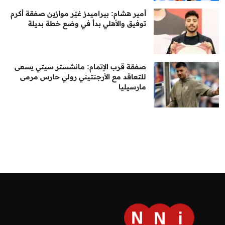
أمير هشام: بيراميدز غيّر موازين صفقة أكرم
توفيق والأهلي بدأ في وضع خطة بديلة
صفقة قرب الإتمام: مانشستر سيتي يسعى
للتعاقد مع الأرجنتيني رولي حارس مرمى
مارسيليا