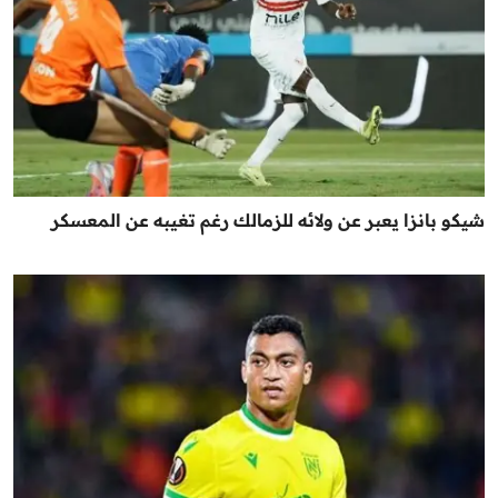
شيكو بانزا يعبر عن ولائه للزمالك رغم تغيبه عن المعسكر