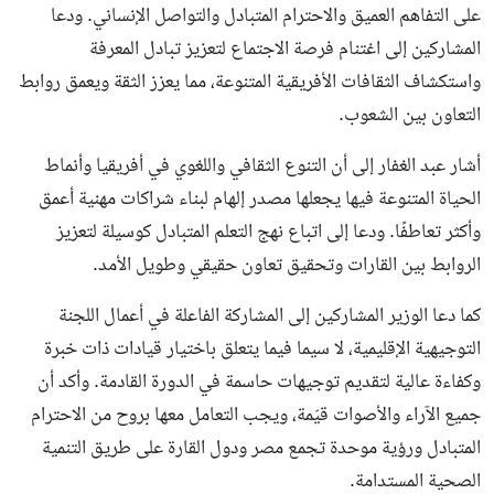
على التفاهم العميق والاحترام المتبادل والتواصل الإنساني. ودعا
المشاركين إلى اغتنام فرصة الاجتماع لتعزيز تبادل المعرفة
واستكشاف الثقافات الأفريقية المتنوعة، مما يعزز الثقة ويعمق روابط
التعاون بين الشعوب.
أشار عبد الغفار إلى أن التنوع الثقافي واللغوي في أفريقيا وأنماط
الحياة المتنوعة فيها يجعلها مصدر إلهام لبناء شراكات مهنية أعمق
وأكثر تعاطفًا. ودعا إلى اتباع نهج التعلم المتبادل كوسيلة لتعزيز
الروابط بين القارات وتحقيق تعاون حقيقي وطويل الأمد.
كما دعا الوزير المشاركين إلى المشاركة الفاعلة في أعمال اللجنة
التوجيهية الإقليمية، لا سيما فيما يتعلق باختيار قيادات ذات خبرة
وكفاءة عالية لتقديم توجيهات حاسمة في الدورة القادمة. وأكد أن
جميع الآراء والأصوات قيّمة، ويجب التعامل معها بروح من الاحترام
المتبادل ورؤية موحدة تجمع مصر ودول القارة على طريق التنمية
الصحية المستدامة.