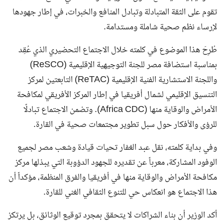
تقوم على الثقة المتبادلة وتبادل المنافع والخبرات، في إطار جهودها
لإرساء نظم صحية شاملة ومستدامة.
طُرِحَ هذا الموضوع في كلمته خلال الاجتماع التحضيري الذي عُقِد
بمناسبة استضافة مصر للجنة التوجيهية الإقليمية (ReSCO)
واللجنة الاستشارية الفنية الإقليمية (ReTAC) التابعتين لمركز
التنسيق الإقليمي لشمال أفريقيا في إطار المركز الأفريقي لمكافحة
الأمراض والوقاية منها (Africa CDC). وتضمن الاجتماع تبادلًا
للرؤى والأفكار حول سبل تطوير مجتمعات صحية في القارة.
وفي بداية كلمته، نقل عبد الغفار تحيات قيادة وشعب مصر لجميع
الوفود المشاركة، معرباً عن تقديره للجهود الدؤوبة التي يبذلها مركز
مكافحة الأمراض والوقاية منها في أفريقيا والفرق المنظمة، مؤكداً أن
هذا الاجتماع هو انعكاس حي للتنوع الثقافي الغني للقارة.
أكد الوزير أن بناء الشراكات لا يتحقق بمجرد توقيع الوثائق، بل يرتكز