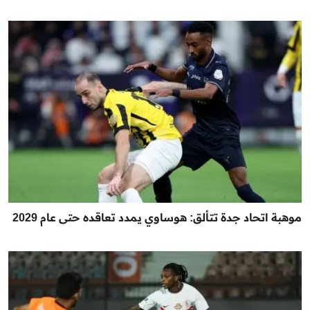
موهبة اتحاد جدة تتألق: هوساوي يمدد تعاقده حتى عام 2029