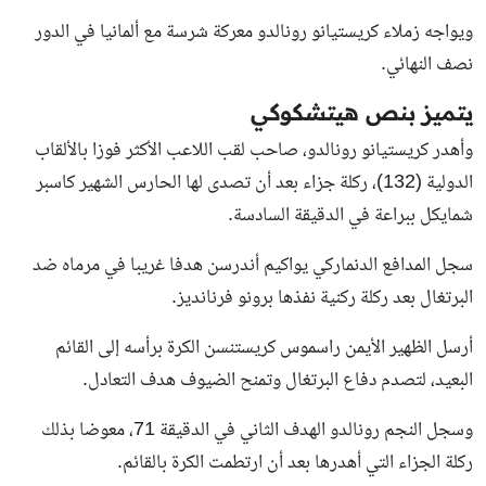
ويواجه زملاء كريستيانو رونالدو معركة شرسة مع ألمانيا في الدور
نصف النهائي.
يتميز بنص هيتشكوكي
وأهدر كريستيانو رونالدو، صاحب لقب اللاعب الأكثر فوزا بالألقاب
الدولية (132)، ركلة جزاء بعد أن تصدى لها الحارس الشهير كاسبر
شمايكل ببراعة في الدقيقة السادسة.
سجل المدافع الدنماركي يواكيم أندرسن هدفا غريبا في مرماه ضد
البرتغال بعد ركلة ركنية نفذها برونو فرنانديز.
أرسل الظهير الأيمن راسموس كريستنسن الكرة برأسه إلى القائم
البعيد، لتصدم دفاع البرتغال وتمنح الضيوف هدف التعادل.
وسجل النجم رونالدو الهدف الثاني في الدقيقة 71، معوضا بذلك
ركلة الجزاء التي أهدرها بعد أن ارتطمت الكرة بالقائم.