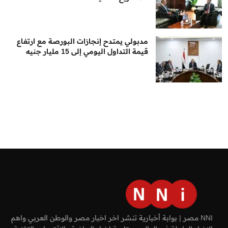
مدبولي يمتدح إنجازات البورصة مع ارتفاع
قيمة التداول اليومي إلى 15 مليار جنيه
NNI مصر | بوابة أخبارية تنشر اخر اخبار مصر والوطن العربي واهم