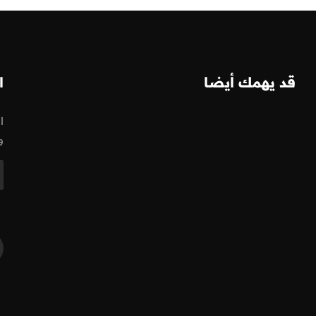
قد يهمك أيضا
ا
ا
و