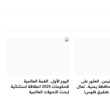
يمن.. العثور على
اليوم الأول.. القمة العالمية
فظة يمنية.. تعال
للحكومات 2025 انطلاقة استثنائية
 هتغرق فلوس!
لبحث التحولات العالمية