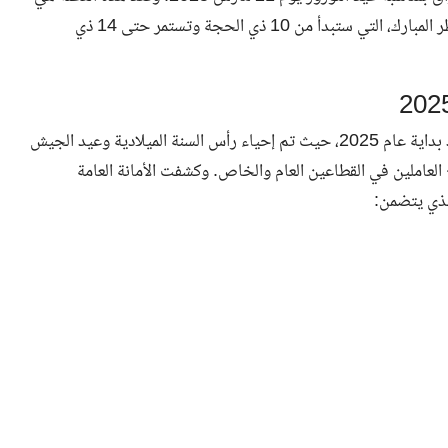
الثالثة للمواطنين خلال هذا العام، لتتبعها مباشرة عطلة عيد الفطر المبارك، التي ستبدأ من 10 ذي الحجة وتستمر حتى 14 ذي
احتفل المواطنون في جميع أنحاء العراق بعطلتين رسميتين منذ بداية عام 2025، حيث تم إحياء رأس السنة الميلادية وعيد الجيش
العاملين في القطاعين العام والخاص. وكشفت الأمانة العامة