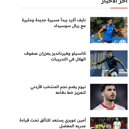
أخر الأخبار
نايف أكرد يبدأ مسيرة جديدة ومثيرة
مع ريال سوسيداد
كانسيلو وهيرنانديز يعززان صفوف
الهلال في التدريبات
نيوم يضم نجم المنتخب الأردني
لتعزيز خط دفاعه
أمين غويري يستعد للتألق تحت قيادة
مدربه المفضل