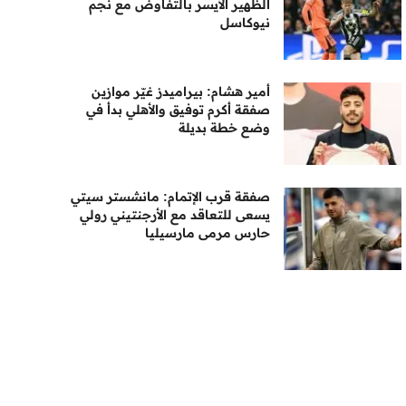
الظهير الأيسر بالتفاوض مع نجم
نيوكاسل
أمير هشام: بيراميدز غيّر موازين
صفقة أكرم توفيق والأهلي بدأ في
وضع خطة بديلة
صفقة قرب الإتمام: مانشستر سيتي
يسعى للتعاقد مع الأرجنتيني رولي
حارس مرمى مارسيليا