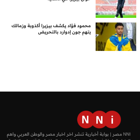
محمود فؤاد يكشف بيزيرا أكذوبة وزمالك
يتهم جون إدوارد بالتحريض
NNI مصر | بوابة أخبارية تنشر اخر اخبار مصر والوطن العربي واهم