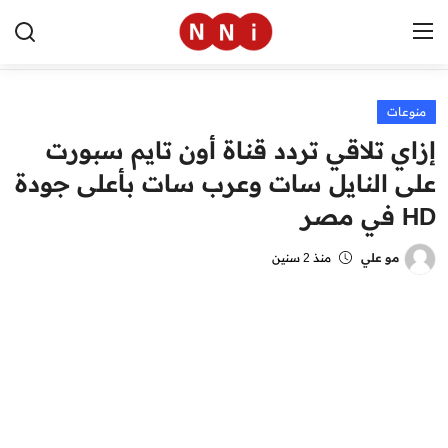
منوعات
الرئيسية
إزاي تلاقي تردد قناة أون تايم سبورت
اخبار مصر
على النايل سات وعرب سات بأعلى جودة
HD في مصر
العالم
الرياضة
مو علي
منذ 2 سنين
مال وأعمال
تقنية
التعليم
منوعات