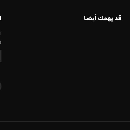
قد يهمك أيضا
ا
ا
و