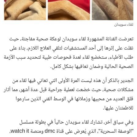
لقاء سويدان
تعرضت الفنانة المشهورة لقاء سويدان لوعكة صحية مفاجئة، حيث
نقلت على إثرها إلى أحد المستشفيات لتلقي العلاج اللازم، بناءً على
طلب الأطباء، ستخضع لقاء لعدة فحوصات طبية لتحديد سبب الأزمة
الصحية الحالية وضمان تعافيها بشكل كامل.
الجدير بالذكر أن هذه ليست المرة الأولى التي تعاني فيها لقاء من
مشكلات صحية، حيث خضعت لعملية جراحية قبل عدة أشهر، مما أثار
قلق العديد من محبيها وزملائها في الوسط الفني الذين سارعوا
للاطمئنان عليها.
وفي سياق آخر، تشارك لقاء سويدان حالياً في بطولة مسلسل
"الوصفة السحرية"، الذي يُعرض على قناة dmc ومنصة watch it،