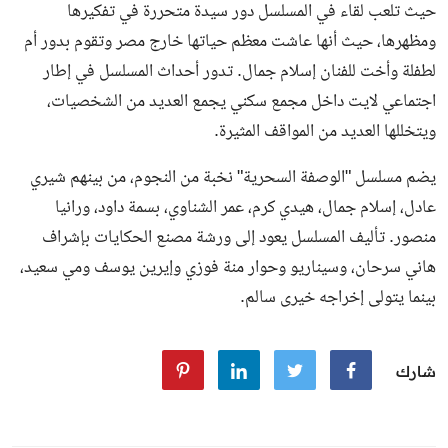
حيث تلعب لقاء في المسلسل دور سيدة متحررة في تفكيرها
ومظهرها، حيث أنها عاشت معظم حياتها خارج مصر وتقوم بدور أم
لطفلة وأخت للفنان إسلام جمال. تدور أحداث المسلسل في إطار
اجتماعي لايت داخل مجمع سكني يجمع العديد من الشخصيات،
ويتخللها العديد من المواقف المثيرة.
يضم مسلسل "الوصفة السحرية" نخبة من النجوم، من بينهم شيري
عادل، إسلام جمال، هيدي كرم، عمر الشناوي، بسمة داود، ورانيا
منصور. تأليف المسلسل يعود إلى ورشة مصنع الحكايات بإشراف
هاني سرحان، وسيناريو وحوار منة فوزي وإيرين يوسف ومي سعيد،
بينما يتولى إخراجه خيرى سالم.
شارك