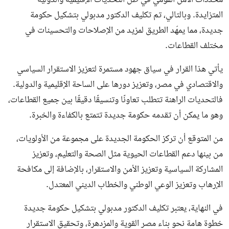
محددات الأمن القومي في ظل التحديات الإقليمية والدولية
المتزايدة. وبالتالي، تم تكليف الدكتور مدبولي بتشكيل حكومة
جديدة، مما يمهّد الطريق لمزيد من الإصلاحات والتحسينات في
مختلف القطاعات.
يأتي هذا القرار في سياق جهود مستمرة لتعزيز الاستقرار السياسي
والاقتصادي في مصر، وتعزيز دورها على الساحة الإقليمية والدولية.
فالتحديات الراهنة تتطلب تعاونًا وتنسيقًا دقيقًا بين جميع القطاعات،
وهو ما يمكن أن تقدمه حكومة جديدة تتمتع بالكفاءة والخبرة.
من المتوقع أن تركز الحكومة الجديدة على مجموعة من الأولويات،
من بينها دعم القطاعات الحيوية مثل الصحة والتعليم، وتعزيز
المشاركة السياسية وتعزيز الأمن والاستقرار، بالإضافة إلى مكافحة
الإرهاب وتعزيز الوعي الوطني والخطاب الديني المعتدل.
في النهاية، يعتبر تكليف الدكتور مدبولي بتشكيل حكومة جديدة
خطوة هامة نحو بناء مصر القوية والمزدهرة، وتحقيق الاستقرار