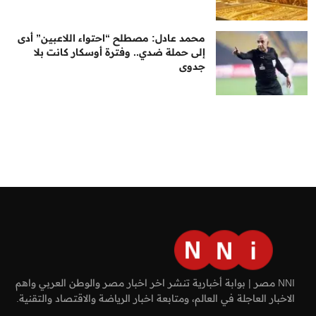
محمد عادل: مصطلح “احتواء اللاعبين” أدى
إلى حملة ضدي.. وفترة أوسكار كانت بلا
جدوى
NNI مصر | بوابة أخبارية تنشر اخر اخبار مصر والوطن العربي واهم
الاخبار العاجلة في العالم، ومتابعة اخبار الرياضة والاقتصاد والتقنية.