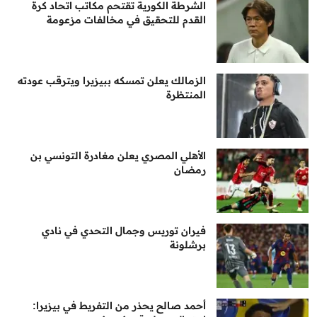
الشرطة الكورية تقتحم مكاتب اتحاد كرة
القدم للتحقيق في مخالفات مزعومة
الزمالك يعلن تمسكه ببيزيرا ويترقب عودته
المنتظرة
الأهلي المصري يعلن مغادرة التونسي بن
رمضان
فيران توريس وجمال التحدي في نادي
برشلونة
أحمد صالح يحذر من التفريط في بيزيرا: