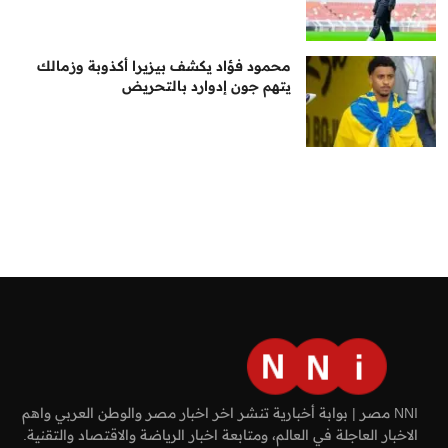
محمود فؤاد يكشف بيزيرا أكذوبة وزمالك
يتهم جون إدوارد بالتحريض
NNI مصر | بوابة أخبارية تنشر اخر اخبار مصر والوطن العربي واهم
الاخبار العاجلة في العالم، ومتابعة اخبار الرياضة والاقتصاد والتقنية.