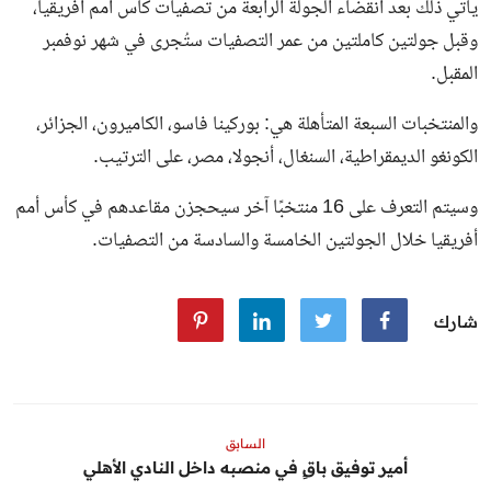
يأتي ذلك بعد انقضاء الجولة الرابعة من تصفيات كأس أمم أفريقيا،
وقبل جولتين كاملتين من عمر التصفيات ستُجرى في شهر نوفمبر
المقبل.
والمنتخبات السبعة المتأهلة هي: بوركينا فاسو، الكاميرون، الجزائر،
الكونغو الديمقراطية، السنغال، أنجولا، مصر، على الترتيب.
وسيتم التعرف على 16 منتخبًا آخر سيحجزن مقاعدهم في كأس أمم
أفريقيا خلال الجولتين الخامسة والسادسة من التصفيات.
شارك
السابق
أمير توفيق باقٍ في منصبه داخل النادي الأهلي