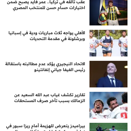
عقب تألقه في تركيا.. عمر فايد يصبح ضمن
اختيارات حسام حسن للمنتخب المصري
الأهلي يواجه ثلاث مباريات ودية في إسبانيا
وبرشلونة في مقدمة التحديات
الاتحاد النيجيري يؤكد عدم مطالبته باستقالة
رئيس الفيفا جياني إنفانتينو
تقارير تكشف غياب عبد الله السعيد عن
الزمالك بسبب تأخر صرف المستحقات
بيراميدز يتعرض للهزيمة أمام ريزا سبور في