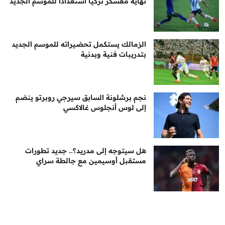
نهاية معسكر تركيا استعدادًا للموسم الجديد
الزمالك يستكمل تحضيراته للموسم الجديد
بتدريبات فنية وبدنية
نجم برشلونة السابق سيرجي روبرتو ينضم
إلى لوس أنجلوس غالاكسي
هل سيتوجه إلى مدريد؟.. جديد تطورات
مستقبل أوسيمين مع جالطة سراي