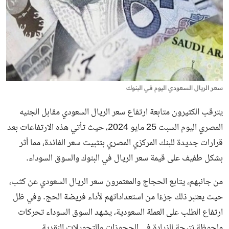
سعر الريال السعودي اليوم في البنوك
يترقب الكثيرون متابعة ارتفاع سعر الريال السعودي مقابل الجنيه
المصري اليوم السبت 25 مايو 2024، حيث تأتي هذه الارتفاعات بعد
قرارات جديدة للبنك المركزي المصري بتثبيت سعر الفائدة، مما أثر
بشكل طفيف على قيمة سعر الريال في البنوك والسوق السوداء.
من جانبهم، يتابع الحجاج والمعتمرون
سعر الريال السعودي
عن كثب،
حيث يعتبر ذلك جزءًا من استعداداتهم لأداء فريضة الحج. وفي ظل
ارتفاع الطلب على العملة السعودية، يشهد السوق السوداء تحركات
ملحوظة نتيجة للزيادة في الحجوزات والتحويلات النقدية.