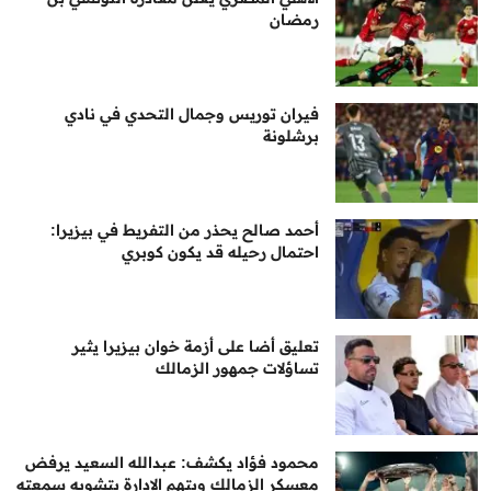
رمضان
فيران توريس وجمال التحدي في نادي
برشلونة
أحمد صالح يحذر من التفريط في بيزيرا:
احتمال رحيله قد يكون كوبري
تعليق أضا على أزمة خوان بيزيرا يثير
تساؤلات جمهور الزمالك
محمود فؤاد يكشف: عبدالله السعيد يرفض
معسكر الزمالك ويتهم الإدارة بتشويه سمعته