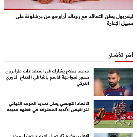
ليفربول يعلن التعاقد مع رونالد أراوخو من برشلونة على
سبيل الإعارة
أخر الأخبار
محمد صلاح يشارك في استعدادات طرابزون
سبور لمواجهة قاسم باشا في افتتاح الدوري
التركي
الاتحاد التونسي يعلن تمديد الموعد النهائي
لتراخيص الأندية المحترفة في خطوة جديدة
الأهلي يوضح تفاصيل اهتمام قونيا سبور