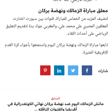
التردد الأرضي: UHF 32.
معلق مباراة الزمالك ونهضة بركان
لتضيف المزيد من الحماس للمباراة، قنوات بين سبورت اختارت
المعلقين المصري علي محمد علي، والمغربي جواد بدة لتقديم التعليق
الرياضي على أحداث اللقاء.
تابعوا
مباراة الزمالك ونهضة بركان اليوم
واستمتعوا بأجواء كرة القدم
الإفريقية المثيرة.
شارك
السابق
ماتش الزمالك اليوم ضد نهضة بركان نهائي الكونفدرالية في
أفريقيا والقنوات الناقله ...