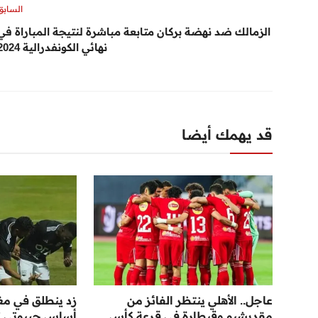
السابق
الزمالك ضد نهضة بركان متابعة مباشرة لنتيجة المباراة في
نهائي الكونفدرالية 2024
قد يهمك أيضا
عاجل.. الأهلي ينتظر الفائز من
زد ينطلق في مغا
مقديشيو وقيطارة في قرعة كأس
أساس جيبوتي تيل