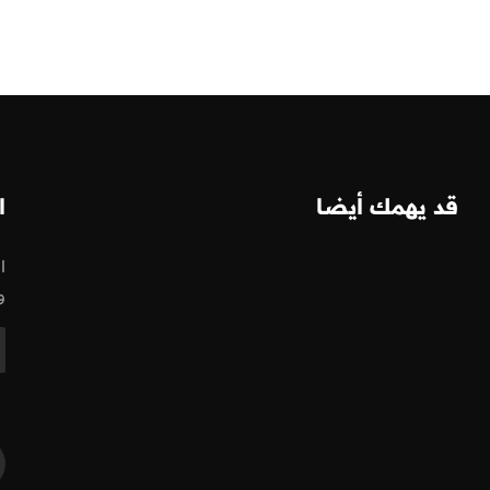
قد يهمك أيضا
ا
ا
و