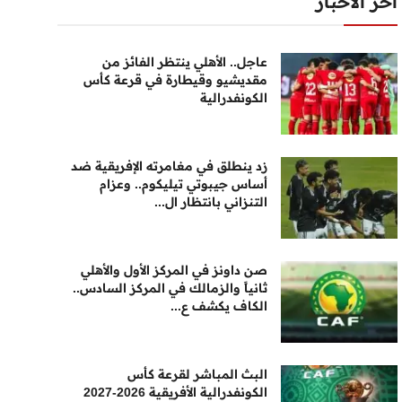
أخر الأخبار
عاجل.. الأهلي ينتظر الفائز من
مقديشيو وقيطارة في قرعة كأس
الكونفدرالية
زد ينطلق في مغامرته الإفريقية ضد
أساس جيبوتي تيليكوم.. وعزام
التنزاني بانتظار ال...
صن داونز في المركز الأول والأهلي
ثانياً والزمالك في المركز السادس..
الكاف يكشف ع...
البث المباشر لقرعة كأس
الكونفدرالية الأفريقية 2026-2027