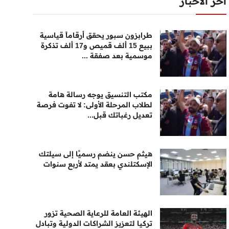
أخر الأخبار
طرابزون سبور يحقق أرقاماً قياسية
ببيع 15 ألف قميص و17 ألف تذكرة
موسمية بعد صفقة ...
مكتب التنسيق يوجه رسالة هامة
لطلاب المرحلة الأولى: لا تفوت فرصة
تعديل رغباتك قبل...
هيثم حسن ينضم رسميًا إلى سيلتك
الإسكتلندي بعقد يمتد لأربع سنوات
الهيئة العامة للرعاية الصحية تزور
تركيا لتعزيز الشراكات الدولية وتبادل