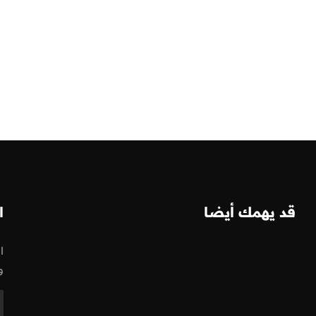
قد يهمك أيضا
ا
ا
و