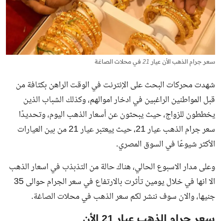
سعر جرام الذهب الأن عيار 21 في محلات الصاغة
شهدت محركات البحث على الإنترنت في الوقت الراهن بكثافة من
قبل المواطنين الراغبين في ادخار اموالهم، وكذلك الشباب الذين
يخططون للزواج، حيث يبحثون عن أسعار الذهب اليوم، وتحديدًا
سعر جرام الذهب عيار 21، حيث ييعتبر عيار 21 من بين العيارات
الأكثر شيوعًا في السوق المصري.
وعلى مدار الاسبوع الحالي، هناك حالة من التذبذب في اسعار الذهب
الا انها في خلال يومين تأثرت بالارتفاع في
سعر الجرام
حوالى 35
جنيها، والان سوف ننشر لكم سعر الذهب في محلات الصاغة.
سعر جرام الذهب عيار 21 الأن