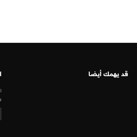
قد يهمك أيضا
ا
ا
و