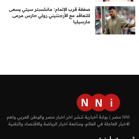
صفقة قرب الإتمام: مانشستر سيتي يسعى
للتعاقد مع الأرجنتيني رولي حارس مرمى
مارسيليا
NNI مصر | بوابة أخبارية تنشر اخر اخبار مصر والوطن العربي واهم
الاخبار العاجلة في العالم، ومتابعة اخبار الرياضة والاقتصاد والتقنية.