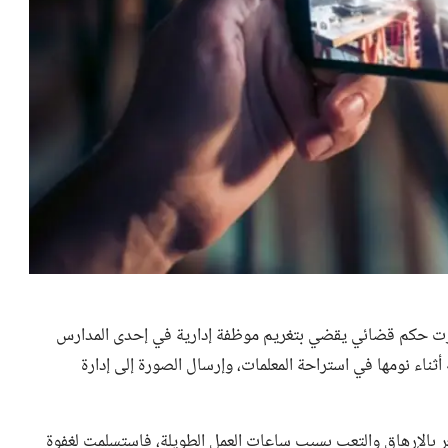
رت حكم قضائي يقضي بتغريم موظفة إدارية في إحدى المدارس
 أثناء نومها في استراحة المعلمات، وإرسال الصورة إلى إدارة
ر بالإرهاق والتعب بسبب ساعات العمل الطويلة، فاستسلمت لغفوة