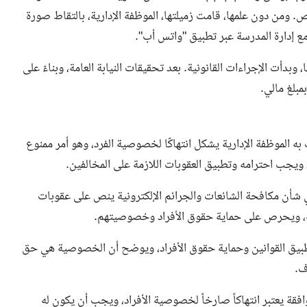
ومن دون علمها، قامت زميلتها، الموظفة الإدارية، بالتقاط صورة
مع إدارة المدرسة عبر تطبيق "واتس أب".
بدأت الإجراءات القانونية. بعد تحقيقات النيابة العامة، وبناءً على
مبلغ مالي.
به الموظفة الإدارية يشكل انتهاكًا لخصوصية الفرد، وهو أمر ممنوع
 ويجب احترامه وتطبيق العقوبات اللازمة على المخالفين.
لإشارة إلى أن القانون الصادر برقم (34) لسنة 2021 في شأن مكافحة الشائعات والجرائم الإلكترونية ينص على عقوبات
ة، ويحرص على حماية حقوق الأفراد وخصوصيتهم.
بتطبيق القوانين وحماية حقوق الأفراد، ويوضح أن الخصوصية هي حق
ف.
قة يعتبر انتهاكاً صارخاً لخصوصية الأفراد، ويجب أن يكون له