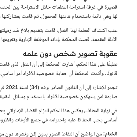
قصيرة في غرفة استراحة المعلمات خلال الاستراحة بين الحصص. 
لها وهي نائمة باستخدام هاتفها المحمول، ثم قامت بمشاركتها 
عقب اكتشاف المعلمة لهذا الفعل، قامت بتقديم بلاغ ضد زميلتها، و
الأدلة المقدمة، قضت المحكمة بإدانة الموظفة الإدارية وتغريمها ب
عقوبة تصوير شخص دون علمه
تعليقًا على هذا الحكم، أشارت المحكمة إلى أن الفعل الذي قامت 
قانونًا. وأكدت المحكمة أن حماية خصوصية الأفراد أمر أساسي،
تجدر ا
صارمة لمن ينتهكون خصوصية الأفراد باستخدام وسائل التقني
في نهاية المطاف، يعكس هذا الحكم التزام القضاء الإماراتي 
أساسي يجب الحفاظ عليه واحترامه في جميع الأوقات والظرو
الختام:
من الواضح أن التقاط الصور بدون إذن ونشرها دون مواف