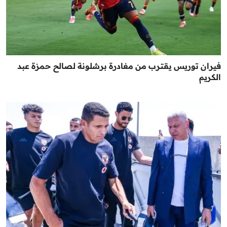
فيران توريس يقترب من مغادرة برشلونة لصالح حمزة عبد
الكريم