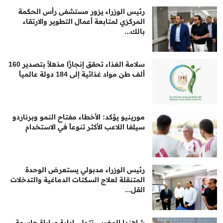
رئيس الوزراء يزور مستشفى رأس الحكمة
المركزي لمتابعة أعمال التطوير والارتقاء
بالك...
سلامة الغذاء تحقق إنجازًا مذهلاً بتصدير 160
ألف طن مواد غذائية إلى 184 دولة عالمياً
مورينيو يؤكد: الأخطاء مفتاح النمو وبرناردو
سيلفا اللاعب الأكثر تنوعاً في الاستخدام
رئيس الوزراء مدبولي يستعرض الوحدة
المتنقلة لعلاج السكتات الدماغية والتدخلات
القل...
شاهندا المغربي تتولى إدارة مباراة حاسمة