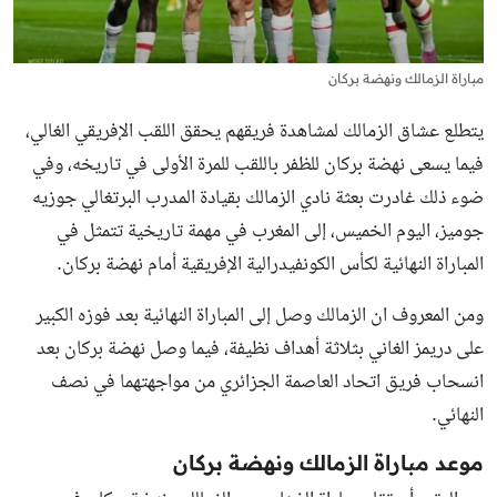
مباراة الزمالك ونهضة بركان
يتطلع عشاق الزمالك لمشاهدة فريقهم يحقق اللقب الإفريقي الغالي،
فيما يسعى نهضة بركان للظفر باللقب للمرة الأولى في تاريخه، وفي
ضوء ذلك غادرت بعثة نادي الزمالك بقيادة المدرب البرتغالي جوزيه
جوميز، اليوم الخميس، إلى المغرب في مهمة تاريخية تتمثل في
المباراة النهائية لكأس الكونفيدرالية الإفريقية أمام نهضة بركان.
ومن المعروف ان الزمالك وصل إلى المباراة النهائية بعد فوزه الكبير
على دريمز الغاني بثلاثة أهداف نظيفة، فيما وصل نهضة بركان بعد
انسحاب فريق اتحاد العاصمة الجزائري من مواجهتهما في نصف
النهائي.
موعد مباراة الزمالك ونهضة بركان