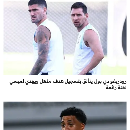
رودريغو دي بول يتألق بتسجيل هدف مذهل ويهدي لميسي
لفتة رائعة