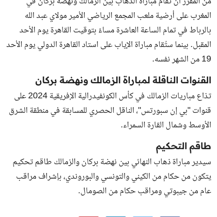
من المقرر أن تقام مباراة الذهاب بين
الزمالك ونهضة بركان
في
المغرب
على أرضية ملعب المجمع الرياضي الأمير مولاي عبد الله
بالرباط
في تمام الساعة العاشرة مساءً بتوقيت القاهرة يوم الأحد
المقبل. بينما ستُقام مباراة الإياب على استاد القاهرة الدولي يوم الأحد
19 من الشهر نفسه.
القنوات الناقلة لمباراة الزمالك ونهضة بركان
تذاع مباريات الزمالك في كأس الكونفيدرالية الإفريقية 2024 على
قنوات "بي إن سبورتس"، الناقل الحصري للمسابقة في منطقة الشرق
الأوسط وشمال القارة السمراء.
طاقم التحكيم
سيدير مباراة ذهاب النهائي بين نهضة بركان والزمالك طاقم تحكيم
يتكون من حكام من الكيني والتونسي والبوروندي، بإشراف مراقب
عام من جيبوتي ومراقب حكام من الصومال.