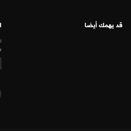
قد يهمك أيضا
ا
ا
و