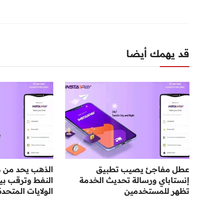
قد يهمك أيضا
عطل مفاجئ يصيب تطبيق
الذهب يحد من م
إنستاباي ورسالة تحديث الخدمة
النفط وترقب بي
تظهر للمستخدمين
الولايات المتحدة