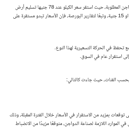
سجل سعر كيلو الفراخ البيضاء والتي تعتبر من أبرز أصناف الدواجن المطلوبة، حيث استقر سعر الكيلو عند 78 جنيها تسليم أرض
المزرعة ويزيد السعر في المحلات للمستهلك بزيادة 10 جنيهات او 15 جنية، وتبعًا لتقارير البورصة، فإن الأسعار تبدو مستقرة على
ر بحسب الفئات، حيث جاءت كالتالي:
توقعات بمزيد من الاستقرار في الأسعار خلال الفترة المقبلة، وذلك
الموارد اللازمة لصناعة الدواجن، متوقعًا مزيدًا من الانضباط