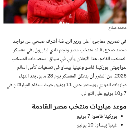
محمد صلاح
في تصريح مفاجئ، أعلن وزير الرياضة أشرف صبحي عن تواجد
محمد صلاح، قائد منتخب مصر ونجم نادي ليفربول، في معسكر
المنتخب القادم. هذا الإعلان يأتي في سياق استعدادات المنتخب
لمواجهتي بوركينا فاسو وغينيا بيساو في تصفيات كأس العالم
2026. من المقرر أن ينطلق المعسكر يوم 28 مايو، بعد انتهاء
مباريات الدوري، ويستمر حتى 11 يونيو، حيث ستقام المباراتان في
7 و10 يونيو على التوالي.
موعد مباريات منتخب مصر القادمة
بوركينا فاسو
: 7 يونيو
غينيا بيساو
: 10 يونيو