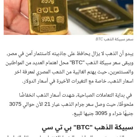
سعر سبيكة الذهب BTC
يبدو أن الذهب لا يزال يحافظ على جاذبيته كاستثمار آمن في مصر،
ويبقى سعر سبيكة الذهب "BTC" محل اهتمام العديد من المواطنين
والمستثمرين، حيث يهتم الغالبية من الشعب المصري لمعرفة اخر
اسعار الذهب، خاصة مع التغيرات الأخيرة في أسعار الدولار.
في بداية التعاملات الصباحية، شهدت أسعار الذهب انخفاضًا
ملحوظًا، حيث وصل
سعر جرام الذهب
عيار 21 الأن حوالي 3075
جنيهًا شراء و 3095 جنيها للبيع.
سبيكة الذهب "BTC" بي تي سي