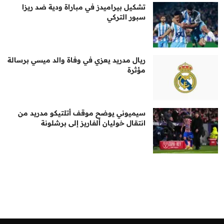
تشكيل بيراميدز في مباراة ودية ضد ريزا
سبور التركي
ريال مدريد يعزي في وفاة والد ميسي برسالة
مؤثرة
سيميوني يوضح موقف أتلتيكو مدريد من
انتقال خوليان ألفاريز إلى برشلونة