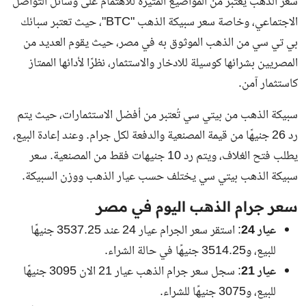
سعر الذهب يعتبر من المواضيع المثيرة للاهتمام على وسائل التواصل
الاجتماعي، وخاصة سعر سبيكة الذهب "BTC"، حيث تعتبر سبائك
بي تي سي من الذهب الموثوق به في مصر، حيث يقوم العديد من
المصريين بشرائها كوسيلة للادخار والاستثمار، نظرًا لأدائها الممتاز
كاستثمار آمن.
سبيكة الذهب من بيتي سي تُعتبر من أفضل الاستثمارات، حيث يتم
رد 26 جنيهًا من قيمة المصنعية والدفعة لكل جرام. وعند إعادة البيع،
يطلب فتح الغلاف، ويتم رد 10 جنيهات فقط من المصنعية. سعر
سبيكة الذهب بيتي سي يختلف حسب عيار الذهب ووزن السبيكة.
سعر جرام الذهب اليوم في مصر
عيار 24
: استقر سعر الجرام عيار 24 عند 3537.25 جنيهًا
للبيع، و3514.25 جنيهًا في حالة الشراء.
عيار 21
: سجل سعر جرام الذهب عيار 21 الان 3095 جنيهًا
للبيع، و
3075
جنيهًا للشراء.