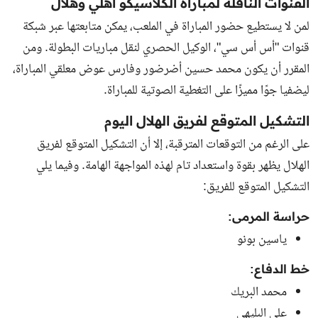
القنوات الناقلة لمباراة الكلاسيكو اهلي وهلال
لمن لا يستطيع حضور المباراة في الملعب، يمكن متابعتها عبر شبكة
قنوات "أس أس سي"، الوكيل الحصري لنقل مباريات البطولة. ومن
المقرر أن يكون محمد حسين أضرضور وفارس عوض معلقي المباراة،
ليضفيا جوًا مميزًا على التغطية الصوتية للمباراة.
التشكيل المتوقع لفريق الهلال اليوم
على الرغم من التوقعات المترقبة، إلا أن التشكيل المتوقع لفريق
الهلال يظهر بقوة واستعداد تام لهذه المواجهة الهامة. وفيما يلي
التشكيل المتوقع للفريق:
حراسة المرمى:
ياسين بونو
خط الدفاع:
محمد البريك
علي البليهي