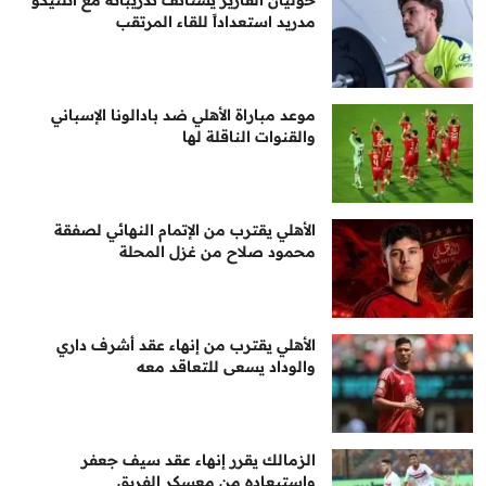
خوليان ألفاريز يستأنف تدريباته مع أتلتيكو
مدريد استعداداً للقاء المرتقب
موعد مباراة الأهلي ضد بادالونا الإسباني
والقنوات الناقلة لها
الأهلي يقترب من الإتمام النهائي لصفقة
محمود صلاح من غزل المحلة
الأهلي يقترب من إنهاء عقد أشرف داري
والوداد يسعى للتعاقد معه
الزمالك يقرر إنهاء عقد سيف جعفر
واستبعاده من معسكر الفريق