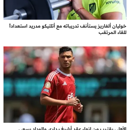
خوليان ألفاريز يستأنف تدريباته مع أتلتيكو مدريد استعداداً
للقاء المرتقب
الأهلي يقترب من إنهاء عقد أشرف داري والوداد يسعى