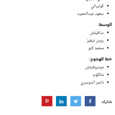
كوليبالي
سعود عبدالحميد
الوسط:
سافيتش
روبن نيفيز
محمد كنو
خط الهجوم:
ميتروفيتش
مالكوم
ناصر الدوسري
شارك