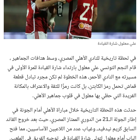
علي معلول شارة القيادة
في لحظة تاريخية للنادي الأهلي المصري، وسط هتافات الجماهير ،
قام النجم التونسي علي معلول بارتداء شارة القيادة للمرة الأولى في
مسيرته مع النادي الأحمر، هذه الخطوة لم تكن مجرد تبادل قطعة
قماش تحمل رمز الكابتن، بل كانت رمزًا للثقة والاعتراف بالمكانة
الفريدة التي حظي بها معلول في قلوب جماهير الأهلي.
حدثت هذه اللحظة التاريخية خلال مباراة الأهلي أمام الجونة في
إطار الجولة الـ21 من الدوري الممتاز المصري، حيث بعد خروج القائد
السابق كريم نيدفيد، وغياب عدد من اللاعبين الأساسيين، مما فتح
الباب أمام معلول لتولي شارة القيادة في توجيه الفريق في الملعب.