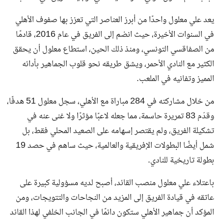
يعد علي معلول واحدًا من أبرز العناصر التي تعزز بها صفوف الأهلي
في السنوات الأخيرة، حيث انضم إلى الفريق في عام 2016، قادمًا
من الصفاقسي التونسي، ومنذ ذلك الحين، استطاع معلول أن يحقق
الكثير مع النادي الأحمر، ويشق طريقه نحو قلوب الجماهير بأدائه
المميز وتفانيه في الملعب.
من خلال مشاركته في 284 مباراة مع الأهلي، سجل معلول 51 هدفًا،
وقدّم 83 تمريرة حاسمة، مما جعله لاعبًا مؤثرًا ولا غنى عنه في
تشكيلة الفريق، ولم يقتصر إسهامه على الصعيد المحلي فقط، بل
شمل أيضًا البطولات الإفريقية والعالمية، حيث ساهم في حصد 19
بطولة تاريخية للنادي.
باعتلاء علي معلول منصب القائد، أصبح لديه مسؤولية كبيرة على
عاتقه في قيادة الفريق إلى المزيد من النجاحات والتتويجات، ومن
المؤكد أن جماهير الأهلي ستكون دائمًا في الجانب الخلفي لهذا القائد