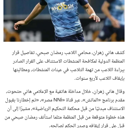
كشف هاني زهران، محامي اللاعب رمضان صبحي، تفاصيل قرار
المنظمة الدولية لمكافحة المنشطات الاستئناف على القرار الصادر
ببراءة اللاعب من تهمة التلاعب في عينات المنشطات، ومطالبتها
بإيقاف اللاعب لأربع سنوات.
وقال هاني زهران، خلال مداخلة هاتفية مع الإعلامي هاني حتحوت،
مقدم برنامج «الماتش»، عبر قناة «NNi مصر»، «تم إخطارنا بقبول
الاستئناف مبدئيًا من قبل محكمة التحكيم الرياضية»، مشيرًا إلى أن
هذه خطوة متوقعة من قبل المنظمة مثلما استأنف رمضان صبحي من
قبل على قرار إيقافه وصدر الحكم لصالحه.