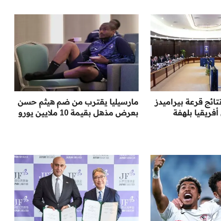
تائج قرعة بيراميدز
مارسيليا يقترب من ضم هيثم حسن
فريقيا بلهفة
بعرض مذهل بقيمة 10 ملايين يورو