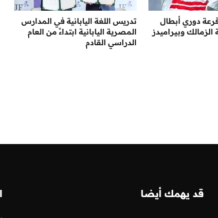
عة دوري أبطال
تدريس اللغة اليابانية في المدارس
 الزمالك وبيراميدز
المصرية اليابانية ابتداءً من العام
الدراسي القادم
قد يهمك أيضا
ا