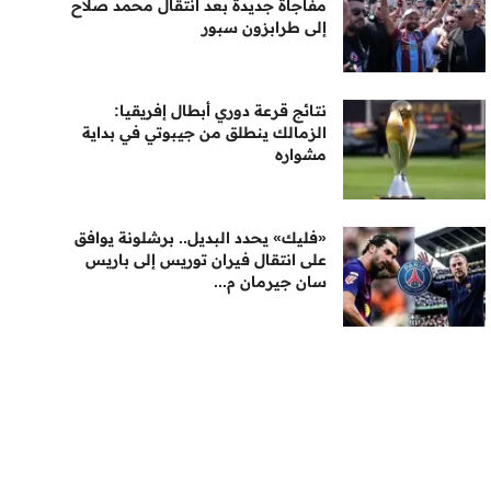
مفاجأة جديدة بعد انتقال محمد صلاح
إلى طرابزون سبور
نتائج قرعة دوري أبطال إفريقيا:
الزمالك ينطلق من جيبوتي في بداية
مشواره
«فليك» يحدد البديل.. برشلونة يوافق
على انتقال فيران توريس إلى باريس
سان جيرمان م...