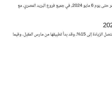
تبدأ عمليات صرف المعاشات يوم الأربعاء 1 مايو 2024، وتستمر حتى يوم 6 مايو 2024، في جميع فروع البريد المصري، مع
قررت وزارة التضامن الاجتماعي زيادة معاشات الشهر القادم. ستصل الزيادة إلى 15%، وقد بدأ تطبيقها من مارس المقبل. وفيما