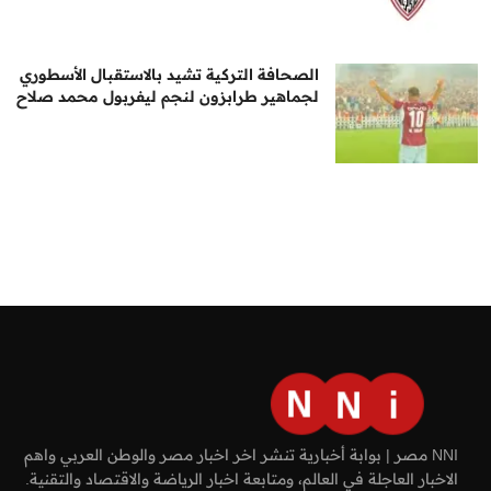
الصحافة التركية تشيد بالاستقبال الأسطوري
لجماهير طرابزون لنجم ليفربول محمد صلاح
NNI مصر | بوابة أخبارية تنشر اخر اخبار مصر والوطن العربي واهم
الاخبار العاجلة في العالم، ومتابعة اخبار الرياضة والاقتصاد والتقنية.