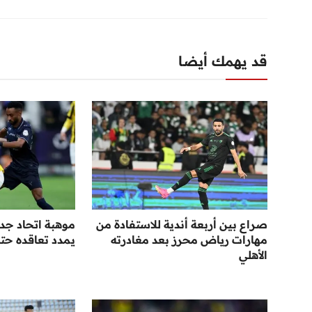
قد يهمك أيضا
صراع بين أربعة أندية للاستفادة من
موهبة اتحاد جد
مهارات رياض محرز بعد مغادرته
يمدد تعاقده حتى عا
الأهلي