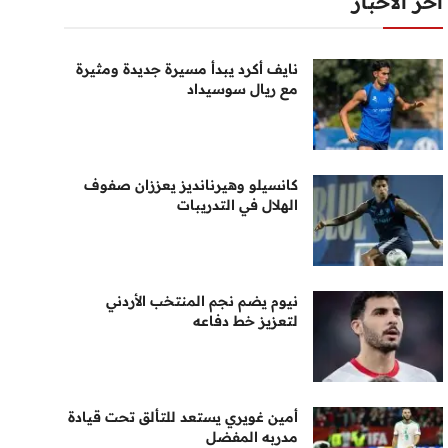
أخر الأخبار
نايف أكرد يبدأ مسيرة جديدة ومثيرة
مع ريال سوسيداد
كانسيلو وهيرنانديز يعززان صفوف
الهلال في التدريبات
نيوم يضم نجم المنتخب الأردني
لتعزيز خط دفاعه
أمين غويري يستعد للتألق تحت قيادة
مدربه المفضل