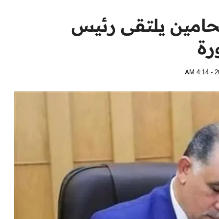
لمحامين يلتقى رئيس
رة