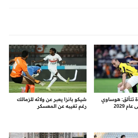
ة تتألق: هوساوي
شيكو بانزا يعبر عن ولائه للزمالك
م 2029
رغم تغيبه عن المعسكر