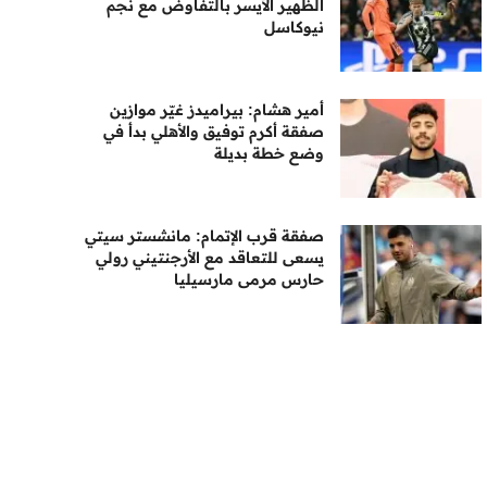
الظهير الأيسر بالتفاوض مع نجم
نيوكاسل
أمير هشام: بيراميدز غيّر موازين
صفقة أكرم توفيق والأهلي بدأ في
وضع خطة بديلة
صفقة قرب الإتمام: مانشستر سيتي
يسعى للتعاقد مع الأرجنتيني رولي
حارس مرمى مارسيليا