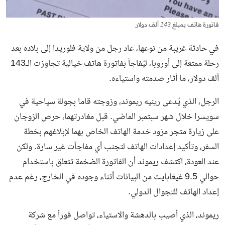
فاتورة هاتف بمبلغ 143 ألف دولار
في حادثة غريبة من نوعها، عاد رجل من ولاية فلوريدا إلى بلاده بعد
رحلة ممتعة إلى أوروبا، ليُفاجأ بفاتورة هاتف خيالية تجاوزت الـ143
ألف دولار، ما أثار صدمته واستياءه.
الرجل، الذي يُدعى رينيه ريموند، وزوجته قاما بجولة سياحية في
سويسرا خلال شهر سبتمبر الماضي. قبل مغادرتهما، حرص الزوجان
على زيارة متجر مزود خدمة الهاتف الخاص بهما لإبلاغهم بخطة
السفر، وتأكيد إعدادات الهاتف لتجنب أي مفاجآت غير سارة. ولكن
عند العودة، اكتشف ريموند أن الفاتورة الضخمة تتعلق باستخدام
حوالي 9.5 غيغابايت من البيانات أثناء وجوده في الخارج، رغم عدم
إعداد الهاتف للتجوال الدولي.
ريموند، الذي أصيب بالدهشة والاستياء، تواصل فوراً مع شركة