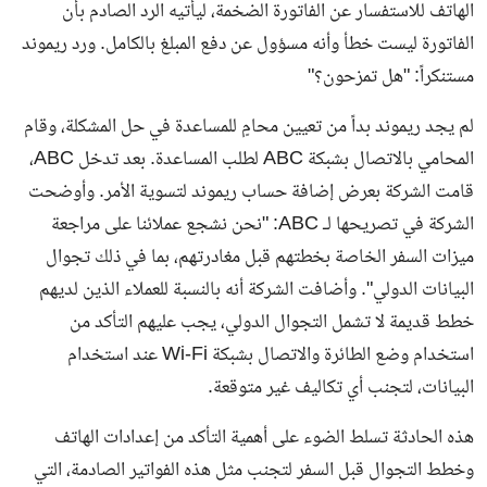
الهاتف للاستفسار عن الفاتورة الضخمة، ليأتيه الرد الصادم بأن
الفاتورة ليست خطأ وأنه مسؤول عن دفع المبلغ بالكامل. ورد ريموند
مستنكراً: "هل تمزحون؟"
لم يجد ريموند بداً من تعيين محامٍ للمساعدة في حل المشكلة، وقام
المحامي بالاتصال بشبكة ABC لطلب المساعدة. بعد تدخل ABC،
قامت الشركة بعرض إضافة حساب ريموند لتسوية الأمر. وأوضحت
الشركة في تصريحها لـ ABC: "نحن نشجع عملائنا على مراجعة
ميزات السفر الخاصة بخطتهم قبل مغادرتهم، بما في ذلك تجوال
البيانات الدولي". وأضافت الشركة أنه بالنسبة للعملاء الذين لديهم
خطط قديمة لا تشمل التجوال الدولي، يجب عليهم التأكد من
استخدام وضع الطائرة والاتصال بشبكة Wi-Fi عند استخدام
البيانات، لتجنب أي تكاليف غير متوقعة.
هذه الحادثة تسلط الضوء على أهمية التأكد من إعدادات الهاتف
وخطط التجوال قبل السفر لتجنب مثل هذه الفواتير الصادمة، التي