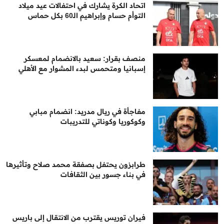
اتحاد الكرة يشارك في احتفالات عيد ميلاد
التوأم حسام وإبراهيم الـ60 بكل حماس
منصف بقرار: سعيد بالانضمام لمعسكر
إسبانيا ومتحمس لبدء المشوار مع الأهلي
مفاجأة في ريال مدريد: انضمام مبابي
وكوكوريا وكوناتي للتدريبات
طرابزون يحتفل بصفقة محمد صلاح وتأثيرها
في بناء جسور بين الثقافات
فيران توريس يقترب من الانتقال إلى باريس