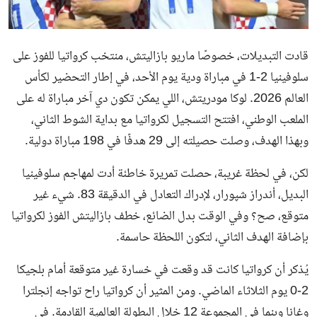
قادت التبديلات، خصوصًا ماريو بازاليتش، منتخب كرواتيا للفوز على
سلوفينيا 2-1 في مباراة ودية يوم الأحد، في إطار التحضير لكأس
العالم 2026. لوكا مودريتش، اللي يمكن تكون دي آخر مباراة له على
الملعب الوطني، افتتح التسجيل لكرواتيا مع بداية الشوط الثاني،
وبهذا الهدف، وصلت حصيلته إلى 29 هدفًا في 198 مباراة دولية.
لكن، في لحظة غريبة، حصلت تمريرة خاطئة أدت لمهاجم سلوفينيا
البديل، أندراز شپورار، لإدراك التعادل في الدقيقة 83. شيء غير
متوقع، صح؟ وفي الوقت بدل الضائع، خطف بازاليتش الفوز لكرواتيا
بإضافة الهدف الثاني، لتكون اللحظة حاسمة.
يُذكر أن كرواتيا كانت قد وقعت في خسارة غير متوقعة أمام بلجيكا
2-0 يوم الثلاثاء الماضي. ومن المثير أن كرواتيا راح تواجه إنجلترا
وغانا وبنما في المجموعة 12 خلال البطولة العالمية القادمة. في