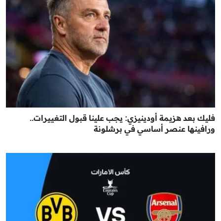
فليك بعد هزيمة أودينيزي: يجب علينا قبول التغييرات..
ورافينها عنصر أساسي في برشلونة