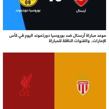
موعد مباراة آرسنال ضد بوروسيا دورتموند اليوم في كأس
الإمارات.. والقنوات الناقلة للمباراة