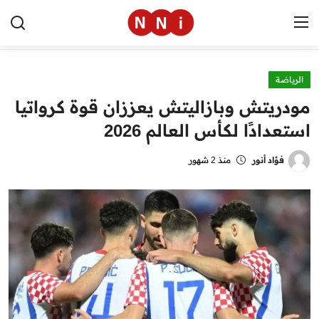
الرياضة
الرئيسية
مودريتش وبازاليتش يعززان قوة كرواتيا
اخبار مصر
استعدادًا لكأس العالم 2026
العالم
فؤاد أنور
منذ 2 شهور
الرياضة
مال وأعمال
تقنية
التعليم
منوعات