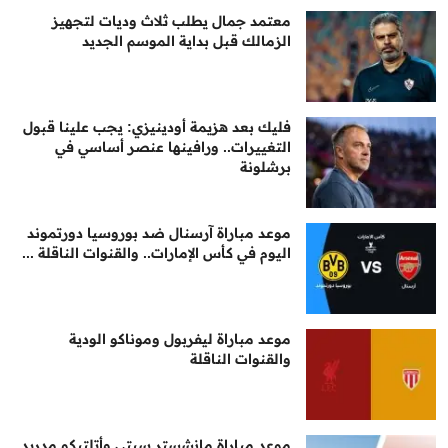
معتمد جمال يطلب ثلاث وديات لتجهيز
الزمالك قبل بداية الموسم الجديد
فليك بعد هزيمة أودينيزي: يجب علينا قبول
التغييرات.. ورافينها عنصر أساسي في
برشلونة
موعد مباراة آرسنال ضد بوروسيا دورتموند
اليوم في كأس الإمارات.. والقنوات الناقلة ...
موعد مباراة ليفربول وموناكو الودية
والقنوات الناقلة
موعد مباراة مانشستر سيتي وأتلتيكو مدريد