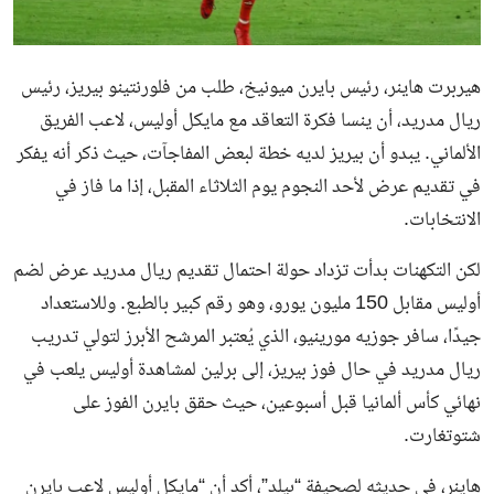
هيربرت هاينر، رئيس بايرن ميونيخ، طلب من فلورنتينو بيريز، رئيس
ريال مدريد، أن ينسا فكرة التعاقد مع مايكل أوليس، لاعب الفريق
الألماني. يبدو أن بيريز لديه خطة لبعض المفاجآت، حيث ذكر أنه يفكر
في تقديم عرض لأحد النجوم يوم الثلاثاء المقبل، إذا ما فاز في
الانتخابات.
لكن التكهنات بدأت تزداد حولة احتمال تقديم ريال مدريد عرض لضم
أوليس مقابل 150 مليون يورو، وهو رقم كبير بالطبع. وللاستعداد
جيدًا، سافر جوزيه مورينيو، الذي يُعتبر المرشح الأبرز لتولي تدريب
ريال مدريد في حال فوز بيريز، إلى برلين لمشاهدة أوليس يلعب في
نهائي كأس ألمانيا قبل أسبوعين، حيث حقق بايرن الفوز على
شتوتغارت.
هاينر، في حديثه لصحيفة “بيلد”، أكد أن “مايكل أوليس لاعب بايرن