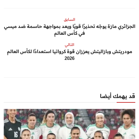
السابق
الجزائري مازة يوجّه تحذيرًا قويًا ويعد بمواجهة حاسمة ضد ميسي
في كأس العالم
التالي
مودريتش وبازاليتش يعززان قوة كرواتيا استعدادًا لكأس العالم
2026
قد يهمك أيضا