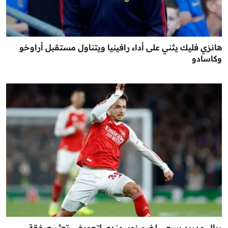
هانزي فليك يثني على أداء رافينيا ويتناول مستقبل أراوخو
وكاسادو
ريال مدريد يسعى لضم زوبيمندي لتعويض تعثر صفقة