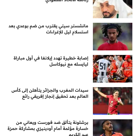
مانشستر سيتي يقترب من ضم بوعدي بعد
استسلام ليل للإغراءات
إصابة خطيرة تهدد إيلانغا في أول مباراة
ليايسله مع نيوكاسل
سيدات المغرب والجزائر يتأهلن إلى كأس
العالم بعد تحقيق إنجاز إفريقي رائع
برشلونة يتألق ضد فورست ويعاني من
خسارة مؤلمة أمام أودينيزي بمشاركة حمزة
عبد الكريم