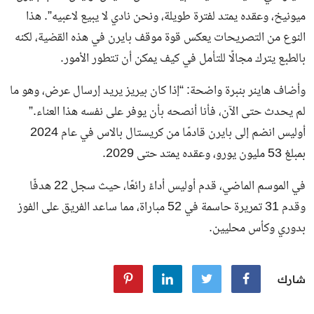
ميونيخ، وعقده يمتد لفترة طويلة، ونحن نادي لا يبيع لاعبيه”. هذا
النوع من التصريحات يعكس قوة موقف بايرن في هذه القضية، لكنه
بالطبع يترك مجالًا للتأمل في كيف يمكن أن تتطور الأمور.
وأضاف هاينر بنبرة واضحة: “إذا كان بيريز يريد إرسال عرض، وهو ما
لم يحدث حتى الآن، فأنا أنصحه بأن يوفر على نفسه هذا العناء.”
أوليس انضم إلى بايرن قادمًا من كريستال بالاس في عام 2024
بمبلغ 53 مليون يورو، وعقده يمتد حتى 2029.
في الموسم الماضي، قدم أوليس أداءً رائعًا، حيث سجل 22 هدفًا
وقدم 31 تمريرة حاسمة في 52 مباراة، مما ساعد الفريق على الفوز
بدوري وكأس محليين.
شارك