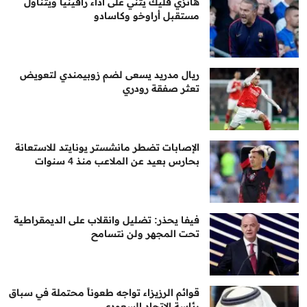
هانزي فليك يثني على أداء رافينيا ويتناول
مستقبل أراوخو وكاسادو
ريال مدريد يسعى لضم زوبيمندي لتعويض
تعثر صفقة رودري
الإصابات تضطر مانشستر يونايتد للاستعانة
بحارس بعيد عن الملاعب منذ 4 سنوات
فيفا يحذر: تضليل وانقلاب على الديمقراطية
تحت المجهر ولن نتسامح
قوائم الرزيزاء تواجه طعوناً محتملة في سباق
رئاسة الاتحاد السعودي