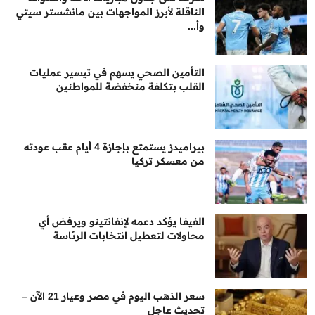
الناقلة لأبرز المواجهات بين مانشستر سيتي
وأ...
التأمين الصحي يسهم في تيسير عمليات
القلب بتكلفة منخفضة للمواطنين
بيراميدز يستمتع بإجازة 4 أيام عقب عودته
من معسكر تركيا
الفيفا يؤكد دعمه لإنفانتينو ويرفض أي
محاولات لتعطيل انتخابات الرئاسة
سعر الذهب اليوم في مصر وعيار 21 الآن –
تحديث عاجل