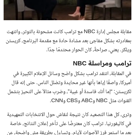
مقابلة مجلس إدارة NBC مع ترامب كانت مشحونة بالتوتر، وانتهت
بمغادرته بشكل مفاجئ بعد مشادة حادة مع مقدمة البرنامج، كريستن
ويلكر. يعني، صراحةً، كان الحوار محتدمًا جدًا.
ترامب ومراسلة NBC
في المقابلة، انتقد ترامب بشكل واضح وسائل الإعلام الكبيرة في
أميركا، واصفًا إياها بأنها غير محايدة وتضلل الناس. حتى إنه قال
لكريستن: “إما أنك فاسدة أو غبية”، وضرب مثالاً على التحيز بتشمل
القنوات مثل NBC وABC وCBS وCNN.
وترى، كل هذا التصعيد كان نتيجة لنقاش حول الانتخابات التمهيدية
في كاليفورنيا. ترامب كان معترضًا على تأخر إعلان النتائج، خاصة
بعد ما استمر فرز الأصوات لأيام. وتساءل، بطريقة مش واضحة، عن