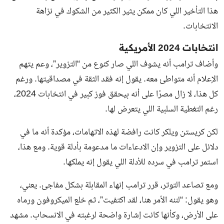
هذا التأخير اللي كان ممكن يثير الكثير من الشكوك في نزاهة
الانتخابات.
انتخابات 2024 الأمريكية
وأضاف ترامب أنه يشوف اللي صار كنوع من “التزوير”، وعم يتهم
الإعلام أنه متواطئ معه. يقول إنه فقد الثقة في مصداقيتها. ورغم
كل هذا، لا زال مصرًا على أنه بيحقق فوز كبير في انتخابات 2024،
رغم التغطية السلبية اللي يتعرض لها.
لكن كريستن ويلكر كانت رافضة لهذه الاتهامات، مؤكدة أنه ما في
دلائل على التزوير وإن الادعاءات ما مدعومة بأدلة قوية. ومع هذا،
استمر ترامب في سرده للأدلة اللي يقول إنه يملكها.
ومع تصاعد التوتر، قرر ترامب إنهاء المقابلة بشكل مفاجئ. يعني،
وهو يقول: “لننه الأمر هنا، لقد اكتفيت”، ثم خلع الميكروفون ورماه
على الأرض، وكأنها كانت إشارة واضحة لرغبته في الانسحاب. مشهد