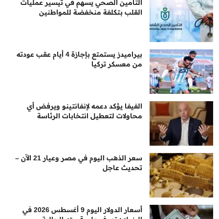
التأمين الصحي يسهم في تيسير عمليات
القلب بتكلفة منخفضة للمواطنين
بيراميدز يستمتع بإجازة 4 أيام عقب عودته
من معسكر تركيا
الفيفا يؤكد دعمه لإنفانتينو ويرفض أي
محاولات لتعطيل انتخابات الرئاسة
سعر الذهب اليوم في مصر وعيار 21 الآن –
تحديث عاجل
أسعار الدولار اليوم 9 أغسطس 2026 في