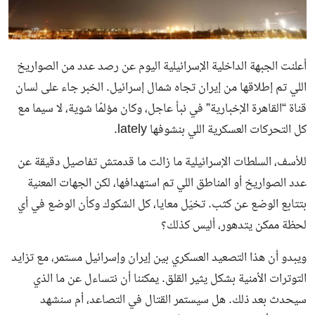
أعلنت الجبهة الداخلية الإسرائيلية اليوم عن رصد عدد من الصواريخ
اللي تم إطلاقها من إيران تجاه شمال إسرائيل. الخبر جاء على لسان
قناة “القاهرة الإخبارية” في نبأ عاجل، وكان مؤلمًا شوية، لا سيما مع
كل التحركات العسكرية اللي بنشوفها lately.
للأسف، السلطات الإسرائيلية ما زالت ما قدمتش تفاصيل دقيقة عن
عدد الصواريخ أو المناطق اللي تم استهدافها، لكن الجهات المعنية
بتتابع الوضع عن كثب. تخيّل معايا، كل الشكوك وكأن الوضع في أي
لحظة ممكن يتدهور، أليس كذلك؟
ويبدو أن هذا التصعيد العسكري بين إيران وإسرائيل مستمر، مع تزايد
التوترات الأمنية بشكل يثير القلق. يمكننا أن نتساءل عن ما الذي
سيحدث بعد ذلك. هل سيستمر القتال في التصاعد، أم سنشهد