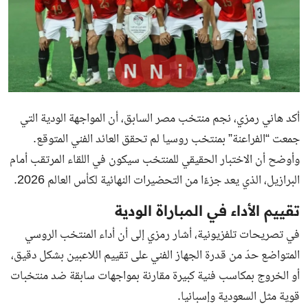
أكد هاني رمزي، نجم منتخب مصر السابق، أن المواجهة الودية التي
جمعت “الفراعنة” بمنتخب روسيا لم تحقق العائد الفني المتوقع.
وأوضح أن الاختبار الحقيقي للمنتخب سيكون في اللقاء المرتقب أمام
البرازيل، الذي يعد جزءًا من التحضيرات النهائية لكأس العالم 2026.
تقييم الأداء في المباراة الودية
في تصريحات تلفزيونية، أشار رمزي إلى أن أداء المنتخب الروسي
المتواضع حدّ من قدرة الجهاز الفني على تقييم اللاعبين بشكل دقيق،
أو الخروج بمكاسب فنية كبيرة مقارنة بمواجهات سابقة ضد منتخبات
قوية مثل السعودية وإسبانيا.