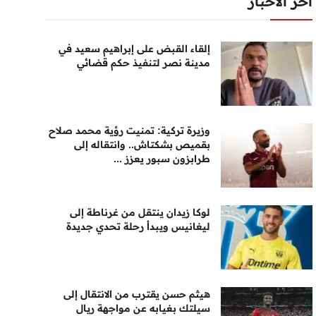
أخر الأخبار
إلقاء القبض على إبراهيم سعيد في
مدينة نصر لتنفيذ حكم قضائي
وزيرة تركية: تمنيت رؤية محمد صلاح
بقميص بشكتاش.. وانتقاله إلى
طرابزون سبور يعزز ...
لوكا زيدان ينتقل من غرناطة إلى
ليغانيس ويبدأ رحلة تحدي جديدة
هيثم حسن يقترب من الانتقال إلى
سيلتك بغيابه عن مواجهة ريال