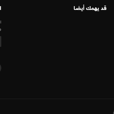
قد يهمك أيضا
ا
ا
و