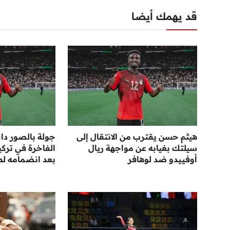
قد يهمك أيضا
هيثم حسن يقترب من الانتقال إلى
جولة بالصور دا
سيلتك بغيابه عن مواجهة ريال
أوفييدو ضد لوهافر
بعد انضمامه لط