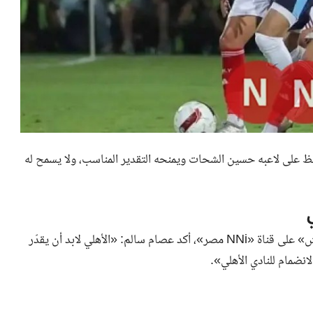
فظ على لاعبه حسين الشحات ويمنحه التقدير المناسب، ولا يسمح له
خلال لقائه مع الإعلامي محمد طارق أضا، مقدم برنامج «الماتش» على قناة «NNi مصر»، أكد عصام سالم: «الأهلي لابد أن يقدّر
نضمام للنادي الأهلي».